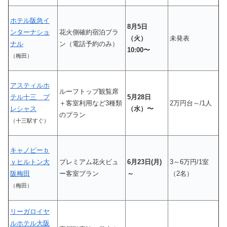
ホテル阪急イ
8月5日
ンターナショ
花火側確約宿泊プラ
（火）
未発表
ナル
ン（電話予約のみ）
10:00〜
（梅田）
アスティルホ
ルーフトップ観覧席
テル十三 プ
5月28日
＋客室利用など3種類
2万円台～/1人
レシャス
（水）〜
のプラン
（十三駅すぐ）
キャノピーｂ
ｙヒルトン大
プレミアム花火ビュ
6月23日(月)
3～6万円/1室
阪梅田
ー客室プラン
～
（2名）
（梅田）
リーガロイヤ
ルホテル大阪