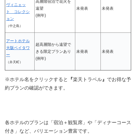
高層階宿泊で花火を
ヴィニェッ
遠望
未発表
未発表
ト コレクシ
(例年)
ョン
（中之島）
アートホテル
超高層階から遠望で
大阪ベイタワ
きる限定プランあり
未発表
未発表
ー
(例年)
（弁天町）
※ホテル名をクリックすると
『
楽天トラベル
』
でお得な予
約プランの確認ができます。
各ホテルのプランは「宿泊＋観覧席」や「ディナーコース
付き」など、バリエーション豊富です。