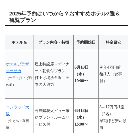
2025年予約はいつから？おすすめホテル7選＆
観覧プラン
ホテル名
プラン内容・特徴
予約開始日
料金目安
ホテルプラザ
屋上特設席＋ディナ
6月18日
例年4万円前
オーサカ
ー・朝食付プラン
（水）
後/1人（食事
打上げ場所至近、圧
（十三・打上げ目
10:00〜
付）
巻の大迫力
の前）
コンラッド大
8～12万円/1室
高層階花火ビュー確
6月18日
阪
（2名）
約プラン・ルームサ
（水）
早期ほど安い傾
（中之島・高層
ービス付
15:00〜
向
階）