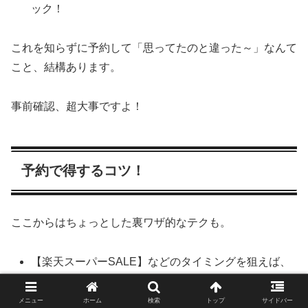
ック！
これを知らずに予約して「思ってたのと違った～」なんて
こと、結構あります。
事前確認、超大事ですよ！
予約で得するコツ！
ここからはちょっとした裏ワザ的なテクも。
【楽天スーパーSALE】などのタイミングを狙えば、
最大○○%OFFなんてことも！
ホテルのメルマガ登録で、事前情報ゲット！
メニュー
ホーム
検索
トップ
サイドバー