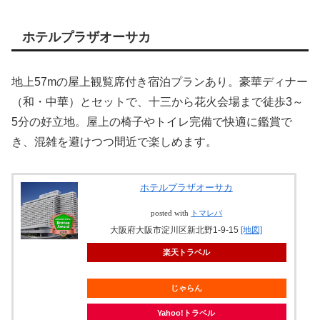
ホテルプラザオーサカ
地上57mの屋上観覧席付き宿泊プランあり。豪華ディナー
（和・中華）とセットで、十三から花火会場まで徒歩3～
5分の好立地。屋上の椅子やトイレ完備で快適に鑑賞で
き、混雑を避けつつ間近で楽しめます。
ホテルプラザオーサカ
posted with
トマレバ
大阪府大阪市淀川区新北野1-9-15
[地図]
楽天トラベル
じゃらん
Yahoo!トラベル