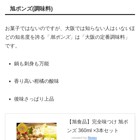
旭ポンズ(調味料)
お菓子ではないのですが、大阪では知らない人は
いない
ほ
どの知名度を誇る「
旭ポンズ
」は「大阪の定番調味料」
です。
鍋も刺身も万能
香り高い柑橘の酸味
後味さっぱり上品
【旭食品】完全味つけ 旭ポ
ンズ 360ml ×3本セット
created by
Rinker