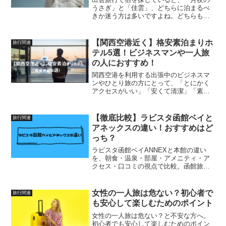
うさぎ」と「佳雲」、どちらに泊まるべ
きか迷う方は多いですよね。どちらも出
雲大社の近くにある人気温泉宿で、同じ
共立リゾート系列ということもあり、雰
囲気が似ている部分もあります。ただ実
【関西空港近く】格安素泊まりホ
旅行関連
際には、客室のつくりや宿...
テル5選！ビジネスマンや一人旅
の人におすすめ！
関西空港を利用する出張中のビジネスマ
ンやひとり旅の方にとって、「とにかく
アクセスがいい」「安くて清潔」「素泊
まりできる」ホテルはありがたい存在。
この記事では、関西空港からのアクセス
を第一優先にしつつ、料金の安さ、口コ
【徹底比較】ラビスタ函館ベイと
旅行関連
ミ評価も重視したおすすめ...
アネックスの違い！おすすめはど
っち？
ラビスタ函館ベイANNEXと本館の違い
を、朝食・温泉・部屋・アメニティ・ア
クセス・口コミの視点で比較。函館旅行
の夫婦・カップルに合う宿を選びやすく
解説します。
女性の一人旅は危ない？初心者で
旅行関連
も安心して楽しむためのポイント
女性の一人旅は危ない？と不安な方へ。
初心者でも安心して楽しむためのポイン