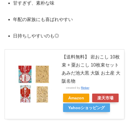
甘すぎず、素朴な味
年配の家族にも喜ばれやすい
日持ちしやすいのも◎
【送料無料】 岩おこし 10枚
束 + 粟おこし 10枚束セット
あみだ池大黒 大阪 お土産 大
阪名物
created by
Rinker
Amazon
楽天市場
Yahooショッピング