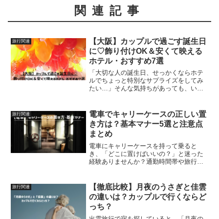
関連記事
【大阪】カップルで過ごす誕生日
旅行関連
に♡飾り付けOK＆安くて映える
ホテル・おすすめ7選
「大切な人の誕生日、せっかくならホテ
ルでちょっと特別なサプライズをしてみ
たい…」そんな気持ちがあっても、いざ
ホテル選びとなると「どこが飾り付けし
てくれるの？」「予算に合う？」と悩み
ますよね。最近はバルーンやタオルアー
電車でキャリーケースの正しい置
旅行関連
トでかわいくお部屋をデコ...
き方は？基本マナー5選と注意点
まとめ
電車にキャリーケースを持って乗ると
き、「どこに置けばいいの？」と迷った
経験ありませんか？通勤時間帯や旅行の
移動中、周囲に迷惑をかけずにスマート
に行動するのって意外と難しいですよ
ね。この記事では電車内でのキャリーケ
【徹底比較】月夜のうさぎと佳雲
旅行関連
ースの置き方やマナー・混雑時...
の違いは？カップルで行くならど
っち？
出雲旅行で宿を探していると、「月夜の