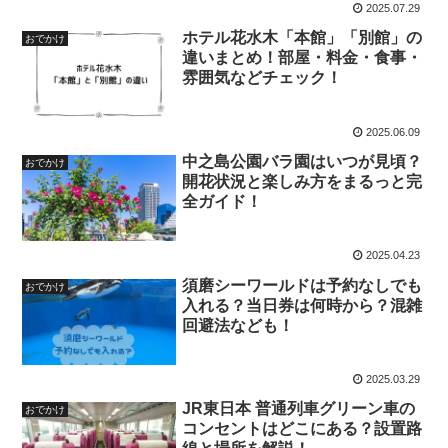
2025.07.29
ホテル花水木「本館」「別館」の
おでかけ
違いまとめ！部屋・料金・食事・
雰囲気などチェック！
2025.06.09
中之島公園バラ園はいつが見頃？
おでかけ
開花状況と楽しみ方をまるっと完
全ガイド！
2025.04.23
須磨シーワールドは予約なしでも
おでかけ
入れる？当日券は何時から？混雑
回避法なども！
2025.03.29
JR東日本 普通列車グリーン車の
おでかけ
コンセントはどこにある？設置路