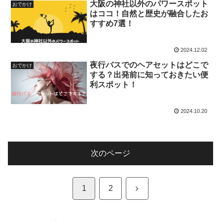
大阪の神社以外のパワースポット
おでかけ
はココ！自然と歴史が融合したお
すすめ7選！
2024.12.02
夜行バスでのヘアセットはどこで
おでかけ
する？出発前に知っておきたい便
利スポット！
2024.10.20
次のページ
次
1
2
へ